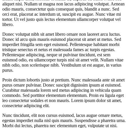
aliquet nisi. Nullam ut magna non lacus adipiscing volutpat. Aenean
odio mauris, consectetur quis consequat quis, blandit a nunc. Sed
orci erat, placerat ac interdum ut, suscipit eu augue. Nunc vitae mi
tortor. Ut vel justo quis lectus elementum ullamcorper volutpat vel
libero.
Donec volutpat nibh sit amet libero ornare non laoreet arcu luctus.
Donec id arcu quis mauris euismod placerat sit amet ut metus. Sed
imperdiet fringilla sem eget euismod. Pellentesque habitant morbi
tristique senectus et netus et malesuada fames ac turpis egestas.
Pellentesque adipiscing, neque ut pulvinar tincidunt, est sem
euismod odio, eu ullamcorper turpis nisl sit amet velit. Nullam vitae
nibh odio, non scelerisque nibh. Vestibulum ut est augue, in varius
purus.
Proin dictum lobortis justo at pretium. Nunc malesuada ante sit amet
purus ornare pulvinar. Donec suscipit dignissim ipsum at euismod.
Curabitur malesuada lorem sed metus adipiscing in vehicula quam
commodo. Sed porttitor elementum elementum. Proin eu ligula eget
leo consectetur sodales et non mauris. Lorem ipsum dolor sit amet,
consectetur adipiscing elit.
Nunc tincidunt, elit non cursus euismod, lacus augue ornare metus,
egestas imperdiet nulla nisl quis mauris. Suspendisse a pharetra urna.
Morbi dui lectus, pharetra nec elementum eget, vulputate ut nisi.