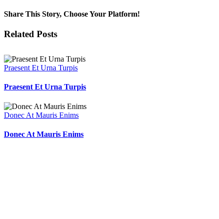
Proin
Sodales
Share This Story, Choose Your Platform!
Quam
Nec
Facebook
X
Reddit
LinkedIn
Tumblr
Pinterest
Vk
Email
Related Posts
Sollicit
Praesent Et Urna Turpis
Praesent Et Urna Turpis
Donec At Mauris Enims
Donec At Mauris Enims