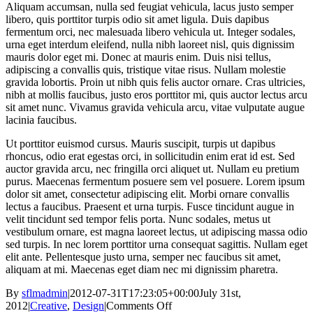
Aliquam accumsan, nulla sed feugiat vehicula, lacus justo semper
libero, quis porttitor turpis odio sit amet ligula. Duis dapibus
fermentum orci, nec malesuada libero vehicula ut. Integer sodales,
urna eget interdum eleifend, nulla nibh laoreet nisl, quis dignissim
mauris dolor eget mi. Donec at mauris enim. Duis nisi tellus,
adipiscing a convallis quis, tristique vitae risus. Nullam molestie
gravida lobortis. Proin ut nibh quis felis auctor ornare. Cras ultricies,
nibh at mollis faucibus, justo eros porttitor mi, quis auctor lectus arcu
sit amet nunc. Vivamus gravida vehicula arcu, vitae vulputate augue
lacinia faucibus.
Ut porttitor euismod cursus. Mauris suscipit, turpis ut dapibus
rhoncus, odio erat egestas orci, in sollicitudin enim erat id est. Sed
auctor gravida arcu, nec fringilla orci aliquet ut. Nullam eu pretium
purus. Maecenas fermentum posuere sem vel posuere. Lorem ipsum
dolor sit amet, consectetur adipiscing elit. Morbi ornare convallis
lectus a faucibus. Praesent et urna turpis. Fusce tincidunt augue in
velit tincidunt sed tempor felis porta. Nunc sodales, metus ut
vestibulum ornare, est magna laoreet lectus, ut adipiscing massa odio
sed turpis. In nec lorem porttitor urna consequat sagittis. Nullam eget
elit ante. Pellentesque justo urna, semper nec faucibus sit amet,
aliquam at mi. Maecenas eget diam nec mi dignissim pharetra.
By
sflmadmin
|
2012-07-31T17:23:05+00:00
July 31st,
on
2012
|
Creative
,
Design
|
Comments Off