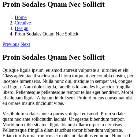
Proin Sodales Quam Nec Sollicit
Home
Creative
Design
Proin Sodales Quam Nec Sollicit
Previous
Next
Proin Sodales Quam Nec Sollicit
Quisque ligula ipsum, euismod aturesit vulputate a, ultricies et elit.
Class aptent taciti sociosqu ad litora torquent per conubia nostra, per
inceptos himenaeos. Nulla nunc dui, tristique in semper vel, congue
sed ligula. Nam dolor ligula, faucibus id sodales in, auctor fringilla
libero. Pellentesque pellentesque tempor tellus eget hendrerit. Morbi
id aliquam ligula. Aliquam id dui sem. Proin rhoncus consequat nisl,
eu ornare mauris tincidunt vitae.
Vestibulum sodales ante a purus volutpat euismod. Proin sodales
quam nec ante sollicitudin lacinia. Ut egestas bibendum tempor.
Morbi non nibh sit amet ligula blandit ullamcorper in nec risus.
Pellentesque fringilla diam faucibus tortor bibendum vulputate.
Etiam turpis urna, rhoncus et mattis ut, dapibus eu nunc. Nunc sed