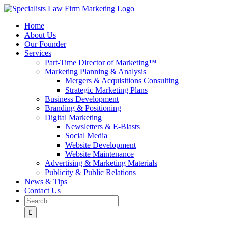
Skip
to
Home
content
About Us
Our Founder
Services
Part-Time Director of Marketing™
Marketing Planning & Analysis
Mergers & Acquisitions Consulting
Strategic Marketing Plans
Business Development
Branding & Positioning
Digital Marketing
Newsletters & E-Blasts
Social Media
Website Development
Website Maintenance
Advertising & Marketing Materials
Publicity & Public Relations
News & Tips
Contact Us
Search
for: